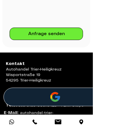
Anfrage senden
Kontakt
Autohandel Trier-Heiligkreuz
Wisportstraße 19
54295 Trier-Heiligkreuz
Telefon:
0159 06676423 I Erik Olayo
E-Mail:
autohandel-trier-
heiligkreuz@web.de