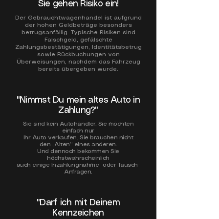
Sie gehen Risiko ein!
Der Gebrauchtwagenhandel ist aufgrund
der hohen Geldbeträge besonders
betrugsanfällig. Typische Risiken sind
Falschgeld, gefälschte
Zahlungsbestätigungen, Identitätsbetrug
sowie Rückbuchungen von
Überweisungen,
nachdem das Fahrzeug
bereits übergeben wurde.
​​"Nimmst Du mein altes Auto in
Zahlung?"
Sie sind kein Autohändler. Sie möchten
einfach nur
Ihr Auto verkaufen. Sie brauchen nicht
den „Alten“ eines anderen.
Und dennoch bekommen Sie
höchstwahrscheinlich
auch einige Inzahlungnahme- oder Tausch-
Anfragen.
​"Darf ich mit Deinem
Kennzeichen