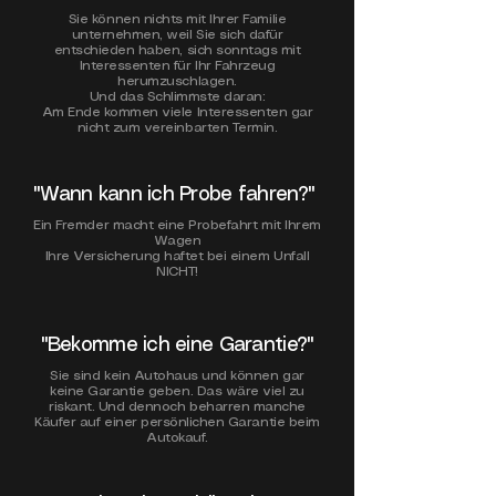
Sie können nichts mit Ihrer Familie
unternehmen, weil Sie sich dafür
entschieden haben, sich sonntags mit
Interessenten für Ihr Fahrzeug
herumzuschlagen.
Und das Schlimmste daran:
Am Ende kommen viele Interessenten gar
nicht zum vereinbarten Termin.
"Wann kann ich Probe fahren?"
Ein Fremder macht eine Probefahrt mit Ihrem
Wagen
Ihre Versicherung haftet bei einem Unfall
NICHT!
​​"Bekomme ich eine Garantie?"
Sie sind kein Autohaus und können gar
keine Garantie geben. Das wäre viel zu
riskant. Und dennoch beharren manche
Käufer auf einer persönlichen Garantie beim
Autokauf.