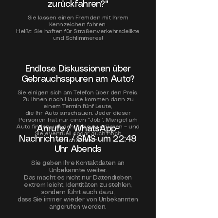
zurückfahren?"
Sie lassen einen Fremden mit Ihrem
Kennzeichen fahren.
Heißt: Sie haften für Straßenverkehrsdelikte
und Schlimmeres!
​Endlose Diskussionen über
Gebrauchsspuren am Auto?
Sie einigen sich am Telefon über den Preis.
Zu Ihnen nach Hause kommen dann zu
einem Termin fünf Leute,
die Ihr Auto anschauen. Jeder dieser
Personen hat nur einen “Job”: Mängel am
Auto finden, um den Preis zu drücken – und
Anrufe / WhatsApp-
Sie eventuell sogar auch noch
Nachrichten / SMS um 22:48
einschüchtern!
Uhr Abends
Sie geben Ihre Kontaktdaten an
Unbekannte weiter.
Das macht es nicht nur Datendieben
extrem leicht, Identitäten zu stehlen,
sondern führt auch dazu,
dass Sie immer wieder von Unbekannten
angerufen werden.